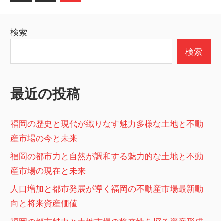
の
稿
記
の
検索
事
ペ
検索
ー
ジ
最近の投稿
送
り
福岡の歴史と現代が織りなす魅力多様な土地と不動
産市場の今と未来
福岡の都市力と自然が調和する魅力的な土地と不動
産市場の現在と未来
人口増加と都市発展が導く福岡の不動産市場最新動
向と将来資産価値