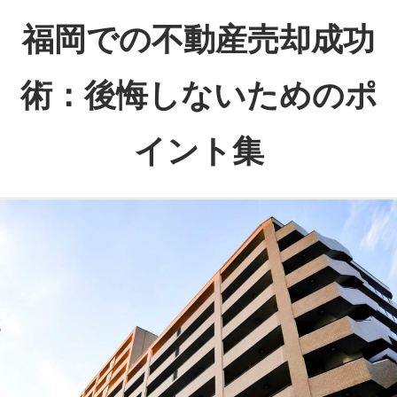
コ
福岡での不動産売却成功
ン
テ
術：後悔しないためのポ
ン
ツ
イント集
へ
ス
福
キ
岡
ッ
で
プ
の
不
動
産
売
却、