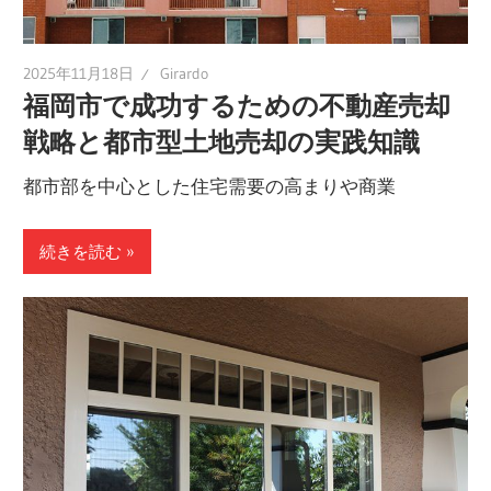
い
た
2025年11月18日
Girardo
め
福岡市で成功するための不動産売却
の
戦略と都市型土地売却の実践知識
ポ
イ
都市部を中心とした住宅需要の高まりや商業
ン
ト
続きを読む
を
知
り、
安
心
の
取
引