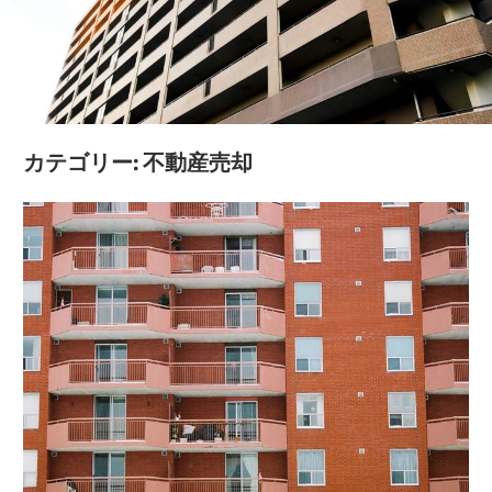
成
功
へ
の
秘
カテゴリー:
不動産売却
訣
を
徹
底
解
説！
後
悔
し
な