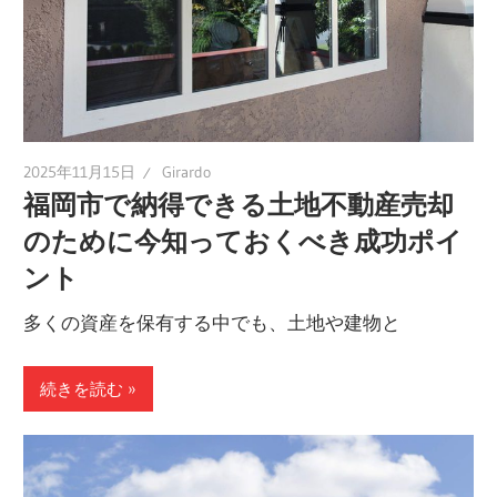
を
実
現
し
よ
2025年11月15日
Girardo
う。
福岡市で納得できる土地不動産売却
のために今知っておくべき成功ポイ
ント
多くの資産を保有する中でも、土地や建物と
続きを読む