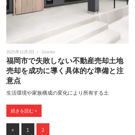
2025年11月3日
Girardo
福岡市で失敗しない不動産売却土地
売却を成功に導く具体的な準備と注
意点
生活環境や家族構成の変化により所有する土
続きを読む
投
前
«
1
2