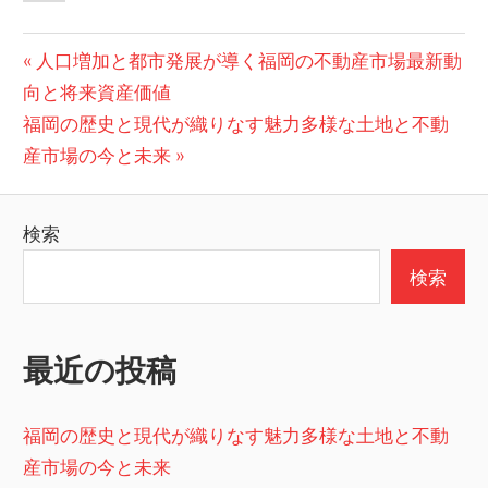
投
前
人口増加と都市発展が導く福岡の不動産市場最新動
の
向と将来資産価値
稿
次
投
福岡の歴史と現代が織りなす魅力多様な土地と不動
ナ
の
稿:
産市場の今と未来
ビ
投
稿:
ゲ
検索
ー
検索
シ
ョ
最近の投稿
ン
福岡の歴史と現代が織りなす魅力多様な土地と不動
産市場の今と未来