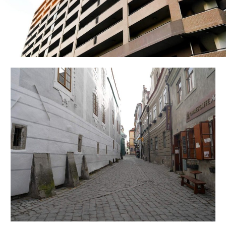
成
功
へ
の
秘
訣
を
徹
底
解
説！
後
悔
し
な