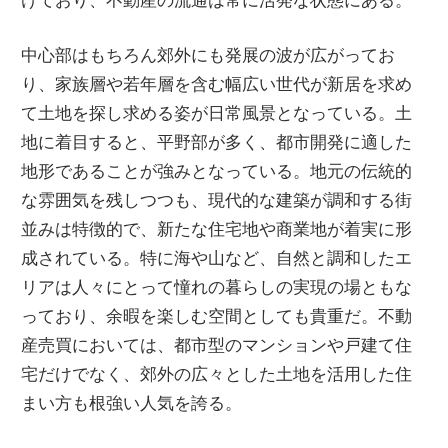
を
中心部はもちろん郊外にも発展の波が広がってお
実
り、家族層や若年層を含む幅広い世代が新居を求め
現
て土地を探し求める姿が日常風景となっている。土
し
地に着目すると、平野部が多く、都市開発に適した
よ
地形であることが強みとなっている。地元の伝統的
う。
な雰囲気を残しつつも、現代的な建築が調和する街
並みは特徴的で、新たな住宅地や商業地が着実に形
成されている。特に海や山など、自然と調和したエ
リアは人々にとって憧れの暮らしの実現の場ともな
っており、余暇を楽しむ空間としても貴重だ。不動
産売買においては、都市型のマンションや戸建て住
宅だけでなく、郊外の広々とした土地を活用した住
まい方も根強い人気を誇る。