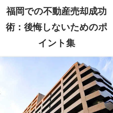
コ
福岡での不動産売却成功
ン
テ
術：後悔しないためのポ
ン
ツ
イント集
へ
ス
福
キ
岡
ッ
で
プ
の
不
動
産
売
却、