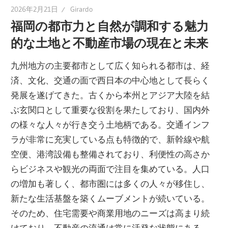
い
2026年2月21日
Girardo
た
福岡の都市力と自然が調和する魅力
め
的な土地と不動産市場の現在と未来
の
ポ
九州地方の主要都市として広く知られる都市は、経
イ
済、文化、交通の面で西日本の中心地として長らく
ン
発展を遂げてきた。
古くから本州とアジア大陸を結
ト
ぶ玄関口として重要な役割を果たしており、国内外
を
の様々な人々が行き交う土地柄である。交通インフ
知
ラが非常に充実している点も特徴的で、新幹線や航
り、
空便、港湾設備も整備されており、利便性の高さか
安
らビジネスや観光の両面で注目を集めている。人口
心
の増加も著しく、都市圏には多くの人々が移住し、
の
新たな生活基盤を築くムーブメントが続いている。
取
そのため、住宅需要や商業用地のニーズは高まり続
引
けており、不動産の流通は常に活発な状態にある。